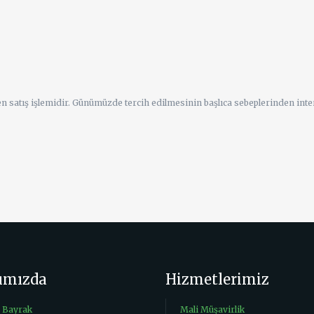
en satış işlemidir. Günümüzde tercih edilmesinin başlıca sebeplerinden inter
ımızda
Hizmetlerimiz
a Bayrak
Mali Müşavirlik