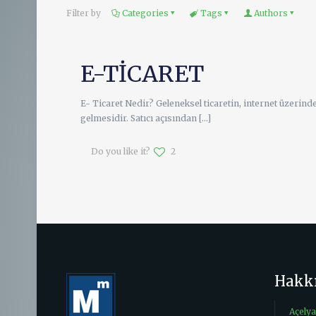
Filter by
Categories
Tags
Authors
E-TİCARET
E- Ticaret Nedir? Geleneksel ticaretin, internet üzerind
gelmesidir. Satıcı açısından
[…]
Do you like it?
2
Hakk
Açely