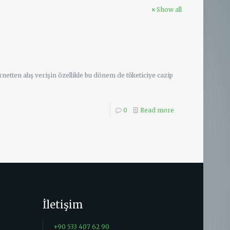
Show all
netten alış verişin özellikle bu dönem de tüketiciye cazip
0
Read more
İletişim
+90 533 407 62 90